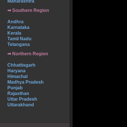
Maharashtra
➡
Southern
Region
Andhra
Karnataka
Kerala
Tamil Nadu
Telangana
➡ Northern Region
Chhattisgarh
Haryana
Himachal
Madhya Pradesh
Punjab
Rajasthan
Uttar Pradesh
Uttarakhand