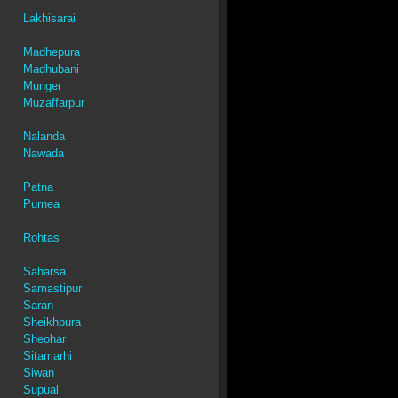
Lakhisarai
Madhepura
Madhubani
Munger
Muzaffarpur
Nalanda
Nawada
Patna
Purnea
Rohtas
Saharsa
Samastipur
Saran
Sheikhpura
Sheohar
Sitamarhi
Siwan
Supual