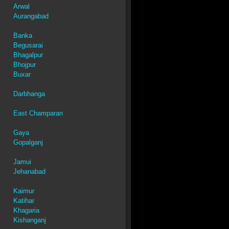
Arwal
Aurangabad
Banka
Begusarai
Bhagalpur
Bhojpur
Buxar
Darbhanga
East Champaran
Gaya
Gopalganj
Jamui
Jehanabad
Kaimur
Katihar
Khagaria
Kishanganj