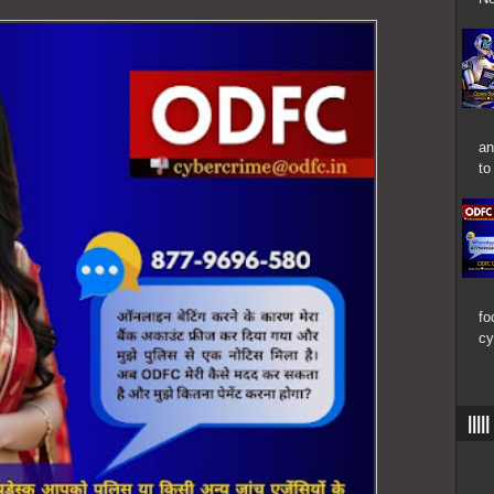
an
to
fo
cy
|||