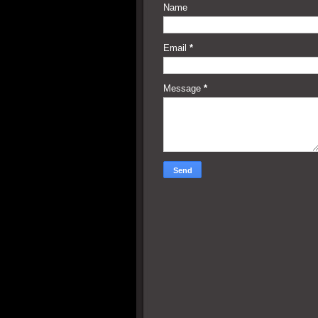
Name
Email
*
Message
*