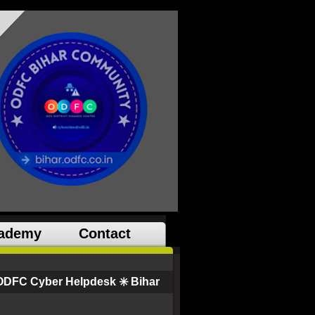
ademy
Contact
ODFC Cyber Helpdesk ✳️ Bihar