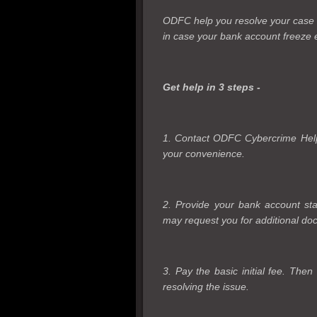
ODFC help you resolve your case w
in case your bank account freeze 
Get help in 3 steps -
1. Contact ODFC Cybercrime Helpd
your convenience.
2. Provide your bank account st
may request you for additional do
3. Pay the basic initial fee. The
resolving the issue.