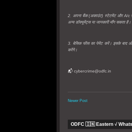
2. अपना बैंक (
अकाउंट)
स्टेटमेंट और
A/c फ
अन्य डॉक्यूमेंट्स या जानकारी माँग सकता है।
3. बेसिक फीस का पेमेंट करें। इसके बाद ओ
करेंगे।
📬
cybercrime@odfc.in
Newer Post
ODFC 🇮🇳 Eastern √ What