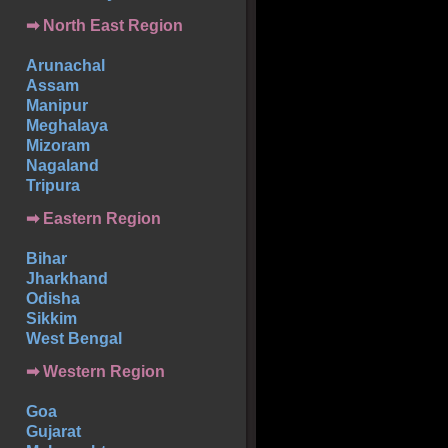
➡ North East Region
Arunachal
Assam
Manipur
Meghalaya
Mizoram
Nagaland
Tripura
➡ Eastern Region
Bihar
Jharkhand
Odisha
Sikkim
West Bengal
➡ Western Region
Goa
Gujarat