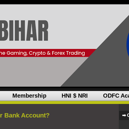
Membership
HNI $ NRI
ODFC Ac
ur Bank Account?
➡ 